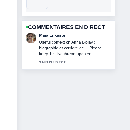
COMMENTAIRES EN DIRECT
Noah Bennett
The reporting on Bérénice Tannenberg
: âge, couple, biographie et... feels solid
and very easy to follow.
5 MIN PLUS TOT