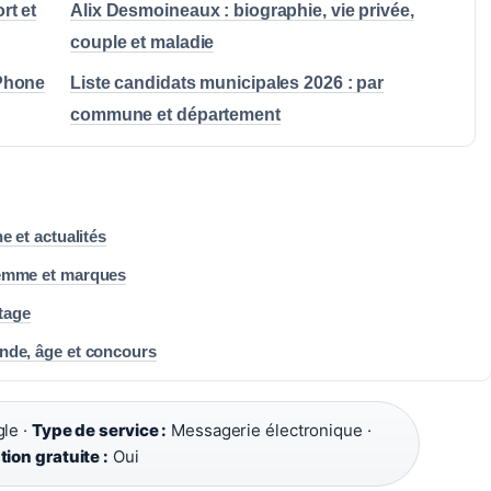
rt et
Alix Desmoineaux : biographie, vie privée,
couple et maladie
iPhone
Liste candidats municipales 2026 : par
commune et département
e et actualités
femme et marques
itage
nde, âge et concours
le ·
Type de service :
Messagerie électronique ·
ation gratuite :
Oui