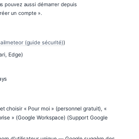
us pouvez aussi démarrer depuis
Créer un compte ».
ailmeteor (guide sécurité)
)
ari, Edge)
ays
 choisir « Pour moi » (personnel gratuit), «
prise » (Google Workspace) (Support Google
 nom d’utilisateur unique — Google suggère des